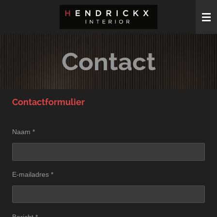
Ga
direct
naar
de
Contact
hoofdinhoud
Contactformulier
Naam *
E-mailadres *
Bericht *